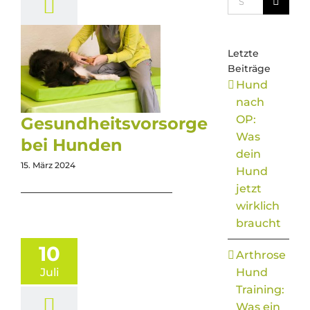
nach:
Letzte
Beiträge
Hund
nach
OP:
Gesundheitsvorsorge
Was
bei Hunden
dein
15. März 2024
Hund
jetzt
wirklich
braucht
10
Arthrose
Hund
Juli
Training:
Was ein