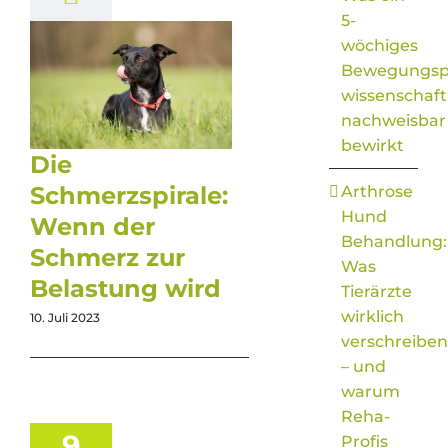
5-
wöchiges
Bewegungs
wissenschaft
nachweisbar
bewirkt
Die
Schmerzspirale:
Arthrose
Hund
Wenn der
Behandlung:
Schmerz zur
Was
Belastung wird
Tierärzte
wirklich
10. Juli 2023
verschreiben
– und
warum
Reha-
9
Profis