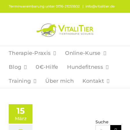
Zum
Terminvereinbarung unter 0176-21251802
|
info@vitalitier.de
Inhalt
springen
Therapie-Praxis
Online-Kurse
Blog
0€-Hilfe
Hundefitness
Training
Über mich
Kontakt
15
März
Suche
Suche