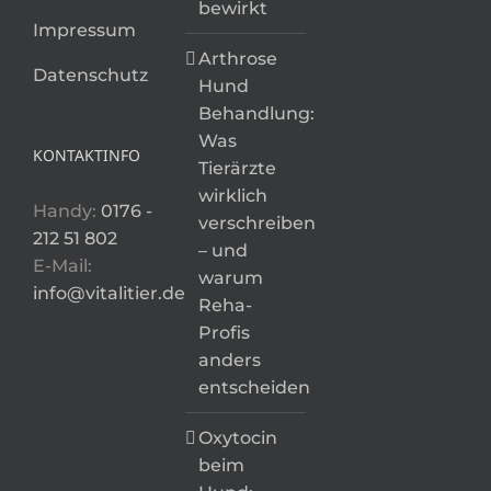
bewirkt
Impressum
Arthrose
Datenschutz
Hund
Behandlung:
Was
KONTAKTINFO
Tierärzte
wirklich
Handy:
0176 -
verschreiben
212 51 802
– und
E-Mail:
warum
info@vitalitier.de
Reha-
Profis
anders
entscheiden
Oxytocin
beim