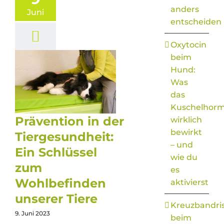
anders
Juni
entscheiden
Oxytocin
beim
Hund:
Was
das
Kuschelhor
Prävention in der
wirklich
bewirkt
Tiergesundheit:
– und
Ein Schlüssel
wie du
zum
es
Wohlbefinden
aktivierst
unserer Tiere
Kreuzbandri
9. Juni 2023
beim