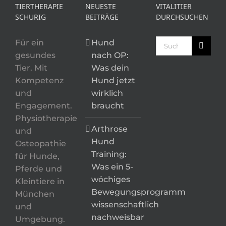
TIERTHERAPIE
NEUESTE
VITALITIER
SCHURIG
BEITRÄGE
DURCHSUCHEN
Suche
Für ein
Hund
nach:
gesundes
nach OP:
Tier. Mit
Was dein
Kompetenz
Hund jetzt
und
wirklich
Engagement.
braucht
Physiotherapie
Arthrose
und
Hund
Osteopathie
Training:
für Hunde,
Was ein 5-
Pferde und
wöchiges
Kleintiere in
Bewegungsprogramm
München
wissenschaftlich
und
nachweisbar
Umgebung.