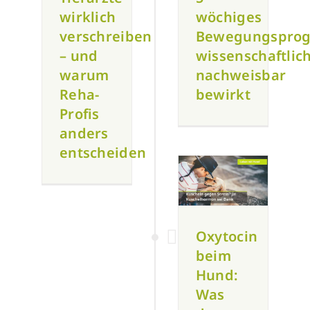
wirklich
wöchiges
verschreiben
Bewegungspro
– und
wissenschaftlic
warum
nachweisbar
Reha-
bewirkt
Profis
anders
entscheiden
Oxytocin
beim
Hund:
Was