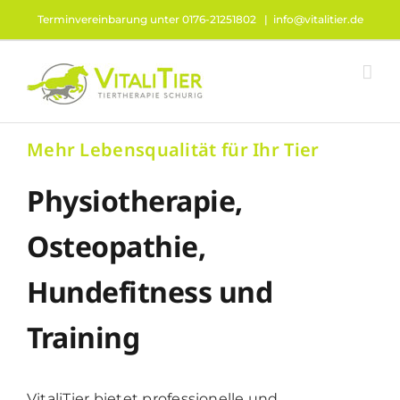
Zum
Terminvereinbarung unter 0176-21251802
|
info@vitalitier.de
Inhalt
springen
Mehr Lebensqualität für Ihr Tier
Physiotherapie,
Osteopathie,
Hundefitness und
Training
VitaliTier bietet professionelle und