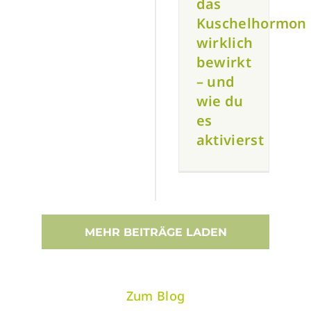
das
Kuschelhormon
wirklich
bewirkt
– und
wie du
es
aktivierst
MEHR BEITRÄGE LADEN
Zum Blog