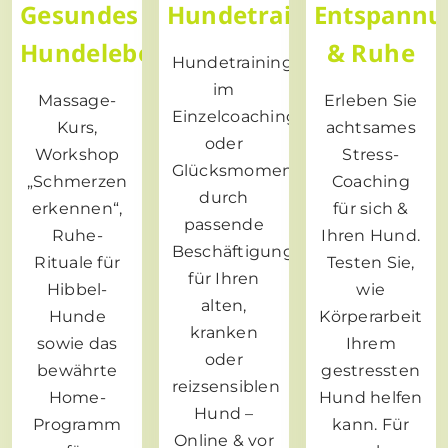
Gesundes
Hundetraining
Entspannu
Hundeleben
& Ruhe
Hundetraining
im
Massage-
Erleben Sie
Einzelcoaching
Kurs,
achtsames
oder
Workshop
Stress-
Glücksmomente
„Schmerzen
Coaching
durch
erkennen“,
für sich &
passende
Ruhe-
Ihren Hund.
Beschäftigung
Rituale für
Testen Sie,
für Ihren
Hibbel-
wie
alten,
Hunde
Körperarbeit
kranken
sowie das
Ihrem
oder
bewährte
gestressten
reizsensiblen
Home-
Hund helfen
Hund –
Programm
kann. Für
Online & vor