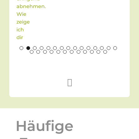
einer Stelle auch mal kurz
unangenehm für ihn wird.
Also falls hier jemand überlegen
sollte mit seinem Hund, sei er
schwierig oder einfach zu handeln,
zu Kathrin in Behandlung zu gehen,
kann ich aus voller Überzeugung
sagen „macht es!!!“.
Sie hat nicht nur Ahnung von dem
was sie macht sie hat auch einfach
ein super Gefühl für den Hund und
Wissen über Hundeverhalten.
Häufige