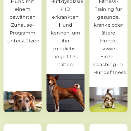
Hund mit
Hüftdysplasie
Fitness-
einem
/HD
Training für
bewährten
erkrankten
gesunde,
Zuhause-
Hund
kranke oder
Programm
kennen, um
ältere
unterstützen.
ihn
Hunde
möglichst
sowie
lange fit zu
Einzel-
halten.
Coaching im
Hundefitness.