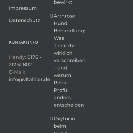
bewirkt
Impressum
Arthrose
Datenschutz
Hund
Behandlung:
Was
KONTAKTINFO
Tierärzte
wirklich
Handy:
0176 -
verschreiben
212 51 802
– und
E-Mail:
warum
info@vitalitier.de
Reha-
Profis
anders
entscheiden
Oxytocin
beim