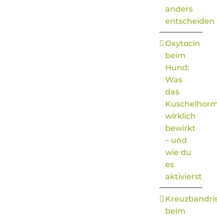
anders
entscheiden
Oxytocin
beim
Hund:
Was
das
Kuschelhor
wirklich
bewirkt
– und
wie du
es
aktivierst
Kreuzbandri
beim