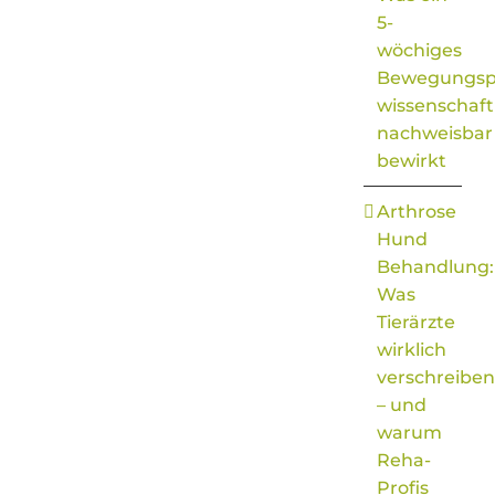
5-
wöchiges
Bewegungs
wissenschaft
nachweisbar
bewirkt
Arthrose
Hund
Behandlung:
Was
Tierärzte
wirklich
verschreiben
– und
warum
Reha-
Profis