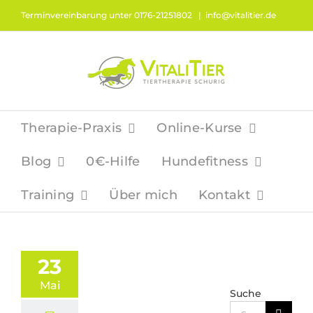
Zum
Terminvereinbarung unter 0176-21251802
|
info@vitalitier.de
Inhalt
springen
Therapie-Praxis
Online-Kurse
Blog
0€-Hilfe
Hundefitness
Training
Über mich
Kontakt
23
Mai
Suche
Suche