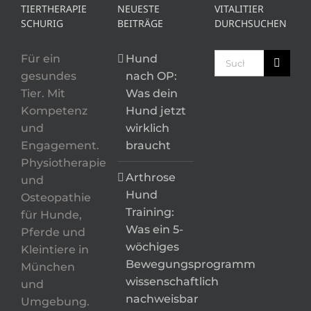
TIERTHERAPIE
NEUESTE
VITALITIER
SCHURIG
BEITRÄGE
DURCHSUCHEN
Suche
Für ein
Hund
nach:
gesundes
nach OP:
Tier. Mit
Was dein
Kompetenz
Hund jetzt
und
wirklich
Engagement.
braucht
Physiotherapie
Arthrose
und
Hund
Osteopathie
Training:
für Hunde,
Was ein 5-
Pferde und
wöchiges
Kleintiere in
Bewegungsprogramm
München
wissenschaftlich
und
nachweisbar
Umgebung.