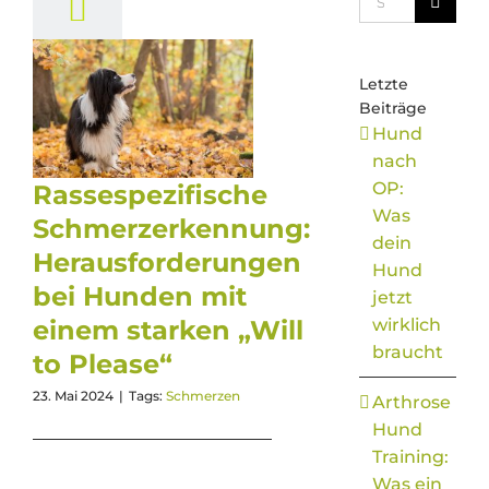
nach:
Letzte
Beiträge
Hund
nach
OP:
Rassespezifische
Was
Schmerzerkennung:
dein
Herausforderungen
Hund
bei Hunden mit
jetzt
wirklich
einem starken „Will
braucht
to Please“
23. Mai 2024
|
Tags:
Schmerzen
Arthrose
Hund
Training:
Was ein