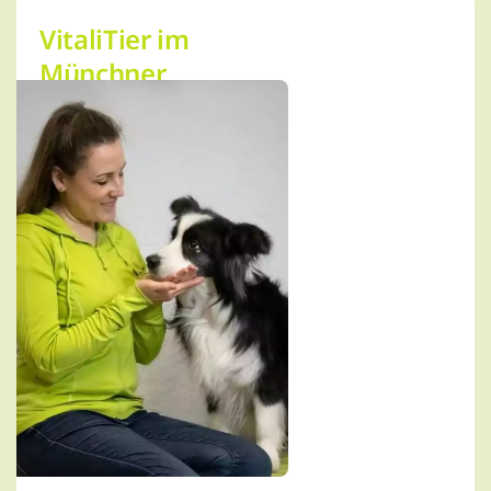
VitaliTier im
Münchner
Südwesten