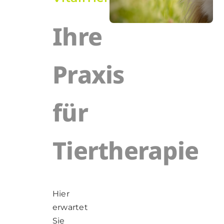
Ihre
Praxis
für
Tiertherapie
Hier
erwartet
Sie