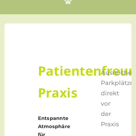
Patientenfreun
Ausreiche
Parkplätze
Praxis
direkt
vor
der
Entspannte
Praxis
Atmosphäre
für