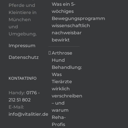
Was ein 5-
Pferde und
wöchiges
Kleintiere in
Bewegungsprogramm
München
wissenschaftlich
und
nachweisbar
Umgebung.
bewirkt
Impressum
Arthrose
Datenschutz
Hund
Behandlung:
Was
KONTAKTINFO
Tierärzte
wirklich
Handy:
0176 -
verschreiben
212 51 802
– und
E-Mail:
warum
info@vitalitier.de
Reha-
Profis