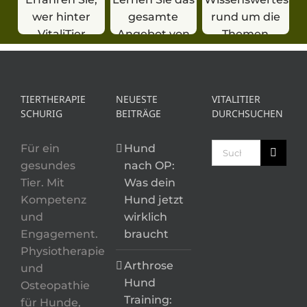
wer hinter
gesamte
rund um die
VitaliTier
Angebot von
Themen
steckt.
VitaliTier
Hundegesundheit
kennen.
Fitness &
Training.
TIERTHERAPIE
NEUESTE
VITALITIER
SCHURIG
BEITRÄGE
DURCHSUCHEN
Suche
Für ein
Hund
nach:
gesundes
nach OP:
Tier. Mit
Was dein
Kompetenz
Hund jetzt
und
wirklich
Engagement.
braucht
Physiotherapie
Arthrose
und
Hund
Osteopathie
Training:
für Hunde,