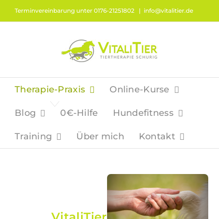
Zum
Terminvereinbarung unter 0176-21251802
|
info@vitalitier.de
Inhalt
springen
Therapie-Praxis
Online-Kurse
Blog
0€-Hilfe
Hundefitness
Training
Über mich
Kontakt
VitaliTier