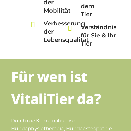
der
dem
Mobilität
Tier
Verbesserung
Verständnis
der
für Sie & Ihr
Lebensqualität
Tier
Für wen ist
VitaliTier da?
Durch die Kombination von
Hundephysiotherapie, Hundeosteopathie