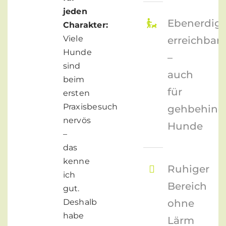
jeden
Ebenerdig
Charakter:
Viele
erreichbar
Hunde
–
sind
auch
beim
für
ersten
Praxisbesuch
gehbehind
nervös
Hunde
–
das
kenne
Ruhiger
ich
Bereich
gut.
Deshalb
ohne
habe
Lärm