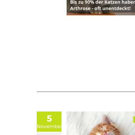
5
November