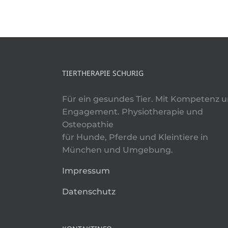
TIERTHERAPIE SCHURIG
Für ein gesundes Tier. Mit Kompetenz 
Engagement. Physiotherapie und
Osteopathie
für Hunde, Pferde und Kleintiere in
München und Umgebung.
Impressum
Datenschutz