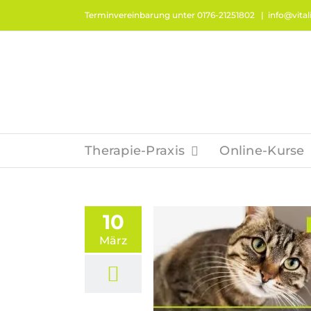
Zum
Terminvereinbarung unter 0176-21251802
|
info@vitali
Inhalt
springen
Therapie-Praxis
Online-Kurse
10
März