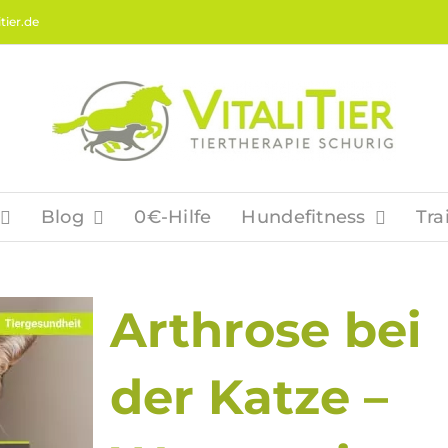
tier.de
Blog
0€-Hilfe
Hundefitness
Tra
Arthrose bei
der Katze –