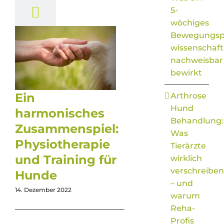
5-
wöchiges
Bewegungs
wissenschaft
nachweisbar
bewirkt
Ein
Arthrose
Hund
harmonisches
Behandlung:
Zusammenspiel:
Was
Physiotherapie
Tierärzte
und Training für
wirklich
verschreiben
Hunde
– und
14. Dezember 2022
warum
Reha-
Profis