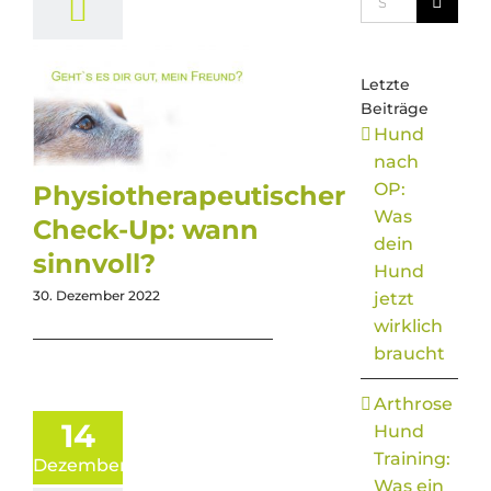
nach:
Letzte
Beiträge
Hund
nach
OP:
Physiotherapeutischer
Was
Check-Up: wann
dein
sinnvoll?
Hund
30. Dezember 2022
jetzt
wirklich
braucht
Arthrose
14
Hund
Training:
Dezember
Was ein