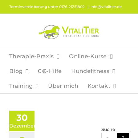
Zum
Terminvereinbarung unter 0176-21251802
|
info@vitalitier.de
Inhalt
springen
Therapie-Praxis
Online-Kurse
Blog
0€-Hilfe
Hundefitness
Training
Über mich
Kontakt
30
Dezember
Suche
Suche