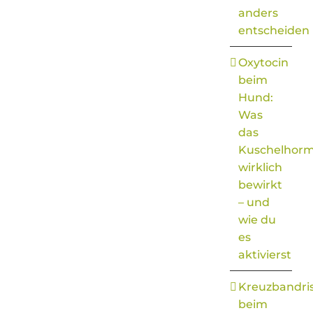
anders
entscheiden
Oxytocin
beim
Hund:
Was
das
Kuschelhor
wirklich
bewirkt
– und
wie du
es
aktivierst
Kreuzbandri
beim