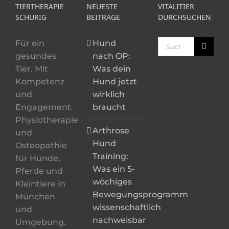
TIERTHERAPIE
NEUESTE
VITALITIER
SCHURIG
BEITRÄGE
DURCHSUCHEN
Suche
Für ein
Hund
nach:
gesundes
nach OP:
Tier. Mit
Was dein
Kompetenz
Hund jetzt
und
wirklich
Engagement.
braucht
Physiotherapie
Arthrose
und
Hund
Osteopathie
Training:
für Hunde,
Was ein 5-
Pferde und
wöchiges
Kleintiere in
Bewegungsprogramm
München
wissenschaftlich
und
nachweisbar
Umgebung.