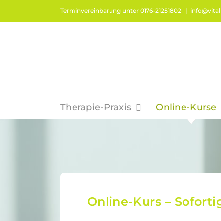
Zum
Terminvereinbarung unter 0176-21251802
|
info@vitali
Inhalt
springen
Therapie-Praxis
Online-Kurse
Online-Kurs – Soforti