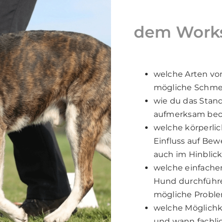
dem Works
welche Arten vo
mögliche Schmer
wie du das Stan
aufmerksam beo
welche körperli
Einfluss auf Be
auch im Hinblic
welche einfache
Hund durchführ
mögliche Probl
welche Möglichk
und wann fachlic