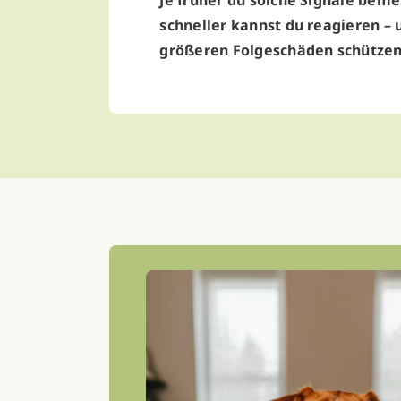
Je früher du solche Signale beme
schneller kannst du reagieren –
größeren Folgeschäden schützen