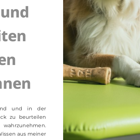
 und
iten
en
nnen
and und in der
ck zu beurteilen
g wahrzunehmen.
Wissen aus meiner