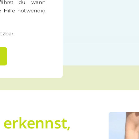
rfährst du, wann
he Hilfe notwendig
tzbar.
u erkennst,