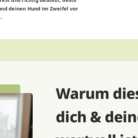
rkst und richtig deutest, desto
 und deinen Hund im Zweifel vor
.
Warum dies
dich & dei