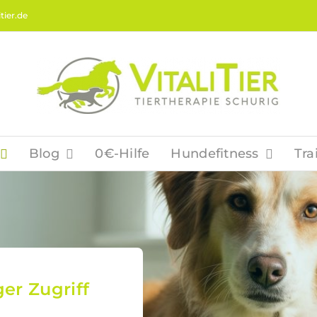
tier.de
Blog
0€-Hilfe
Hundefitness
Tra
ger Zugriff