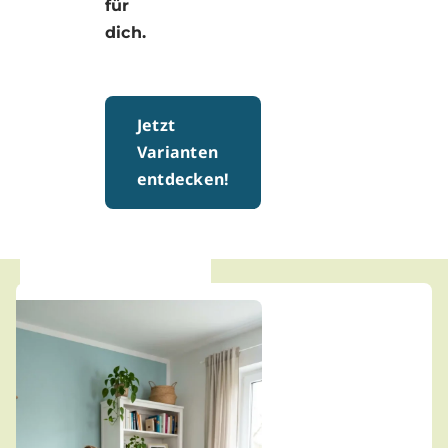
für
dich.
Jetzt
Varianten
entdecken!
Stell dir vor: