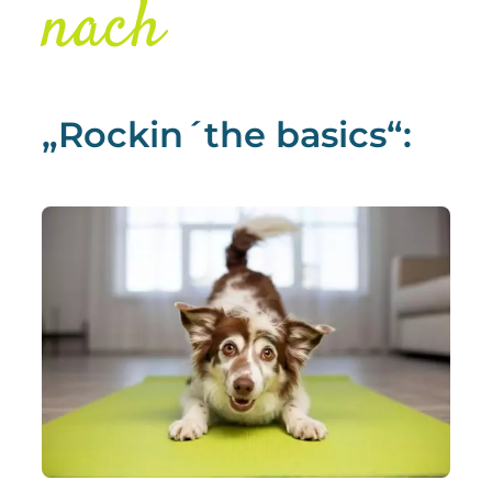
nach
„Rockin´the basics“: