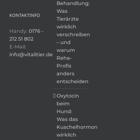
Behandlung:
Was
KONTAKTINFO
Tierärzte
wirklich
Handy:
0176 -
verschreiben
212 51 802
– und
E-Mail:
warum
info@vitalitier.de
Reha-
Profis
anders
entscheiden
Oxytocin
beim
Hund:
Was das
Kuschelhormon
wirklich