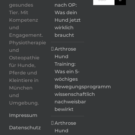
nach:
gesundes
nach OP:
Tier. Mit
Was dein
Kompetenz
Hund jetzt
und
wirklich
Engagement.
braucht
Physiotherapie
Arthrose
und
Hund
Osteopathie
Training:
für Hunde,
Was ein 5-
Pferde und
wöchiges
Kleintiere in
Bewegungsprogramm
München
wissenschaftlich
und
nachweisbar
Umgebung.
bewirkt
Impressum
Arthrose
Datenschutz
Hund