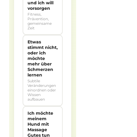
und ich will
vorsorgen
Fitness,
Prävention,
gemeinsame
Zeit
Etwas
stimmt nicht,
oder ich
möchte
mehr über
Schmerzen
lernen
Subtile
Veränderungen
einordnen oder
Wissen
aufbauen
Ich möchte
meinem
Hund mit
Massage
Gutes tun