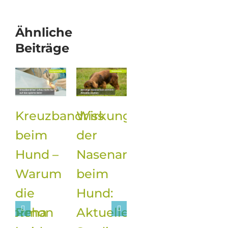
Ähnliche
Beiträge
in
Kreuzbandriss
Wirkung
beim
der
Hund –
Nasenarbeit
Warum
beim
die
Hund:
elhormon
Reha
Aktuelle