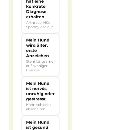
hat eine
konkrete
Diagnose
erhalten
Arthrose, HD,
Spondylose o. ä.
Mein Hund
wird älter,
erste
Anzeichen
Steht langsamer
auf, weniger
Energie
Mein Hund
ist nervös,
unruhig oder
gestresst
Kann schlecht
abschalten
Mein Hund
ist gesund