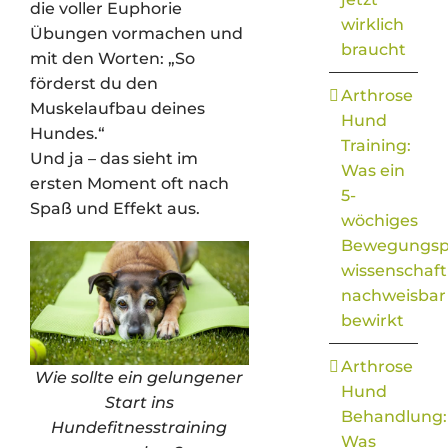
die voller Euphorie
wirklich
Übungen vormachen und
braucht
mit den Worten: „So
förderst du den
Arthrose
Muskelaufbau deines
Hund
Hundes.“
Training:
Und ja – das sieht im
Was ein
ersten Moment oft nach
5-
Spaß und Effekt aus.
wöchiges
Bewegungs
wissenschaft
nachweisbar
bewirkt
Arthrose
Wie sollte ein gelungener
Hund
Start ins
Behandlung:
Hundefitnesstraining
Was