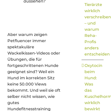
aussehen?
Tierärzte
wirklich
verschreiben
– und
warum
Aber warum zeigen
Reha-
Petfluencer immer
Profis
spektakuläre
anders
Wackelkissen-Videos oder
entscheiden
Übungen, die für
fortgeschrittenen Hunde
Oxytocin
geeignet sind? Weil ein
beim
Hund im korrekten Sitz
Hund:
keine 50.000 Views
Was
bekommt. Und weil sie oft
das
selber nicht wissen, wie
Kuschelhor
gutes
wirklich
Hundefitnesstraining
bewirkt