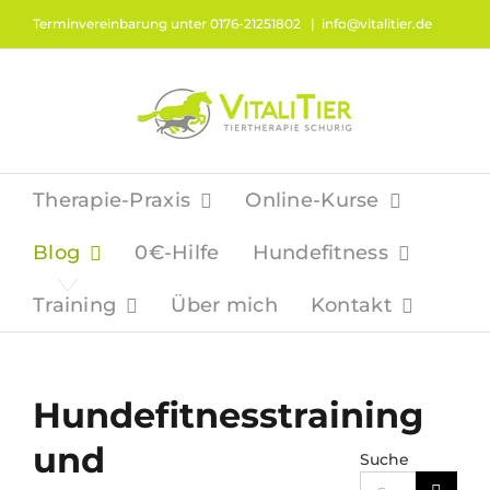
Zum
Terminvereinbarung unter 0176-21251802
|
info@vitalitier.de
Inhalt
springen
Therapie-Praxis
Online-Kurse
Blog
0€-Hilfe
Hundefitness
Training
Über mich
Kontakt
Hundefitnesstraining
und
Suche
Suche