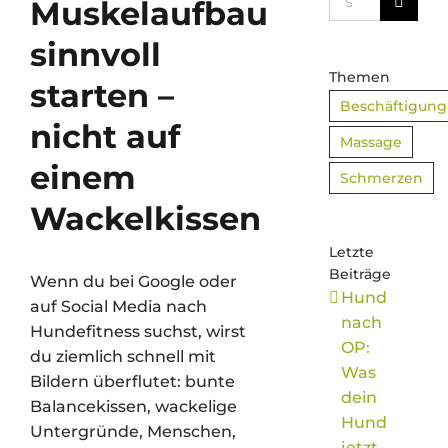
Muskelaufbau
nach:
sinnvoll
Themen
starten –
Beschäftigung
nicht auf
Massage
einem
Schmerzen
Wackelkissen
Letzte
Beiträge
Wenn du bei Google oder
Hund
auf Social Media nach
nach
Hundefitness suchst, wirst
OP:
du ziemlich schnell mit
Was
Bildern überflutet: bunte
dein
Balancekissen, wackelige
Hund
Untergründe, Menschen,
jetzt