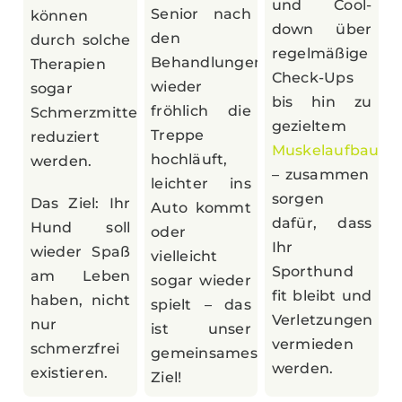
und Cool-
Senior nach
können
down über
den
durch solche
regelmäßige
Behandlungen
Therapien
Check-Ups
wieder
sogar
bis hin zu
fröhlich die
Schmerzmittel
gezieltem
Treppe
reduziert
Muskelaufbautra
hochläuft,
werden.
– zusammen
leichter ins
sorgen
Das Ziel: Ihr
Auto kommt
dafür, dass
Hund soll
oder
Ihr
wieder Spaß
vielleicht
Sporthund
am Leben
sogar wieder
fit bleibt und
haben, nicht
spielt – das
Verletzungen
nur
ist unser
vermieden
schmerzfrei
gemeinsames
werden.
existieren.
Ziel!