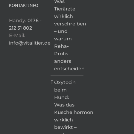
Was
KONTAKTINFO
Tierärzte
wirklich
Handy:
0176 -
verschreiben
212 51 802
– und
E-Mail:
warum
info@vitalitier.de
Reha-
Profis
anders
entscheiden
Oxytocin
beim
Hund:
Was das
Kuschelhormon
wirklich
bewirkt –