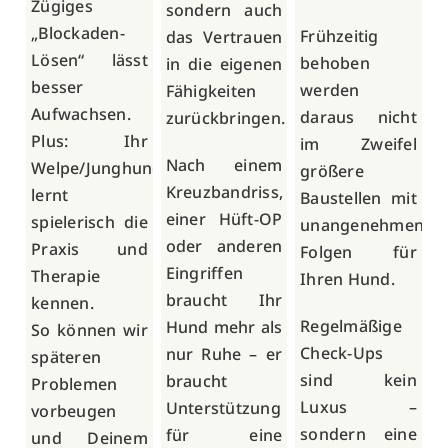
Zügiges
sondern auch
„Blockaden-
Frühzeitig
das Vertrauen
Lösen“ lässt
behoben
in die eigenen
besser
werden
Fähigkeiten
Aufwachsen.
daraus nicht
zurückbringen.
Plus: Ihr
im Zweifel
Nach einem
Welpe/Junghund
größere
Kreuzbandriss,
lernt
Baustellen mit
einer Hüft-OP
spielerisch die
unangenehmen
oder anderen
Praxis und
Folgen für
Eingriffen
Therapie
Ihren Hund.
braucht Ihr
kennen.
Regelmäßige
Hund mehr als
So können wir
Check-Ups
nur Ruhe – er
späteren
sind kein
braucht
Problemen
Luxus –
Unterstützung
vorbeugen
sondern eine
für eine
und Deinem