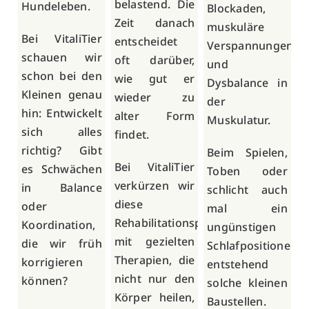
belastend. Die
Hundeleben.
Blockaden,
Zeit danach
muskuläre
Bei VitaliTier
entscheidet
Verspannungen
schauen wir
oft darüber,
und
schon bei den
wie gut er
Dysbalance in
Kleinen genau
wieder zu
der
hin: Entwickelt
alter Form
Muskulatur.
sich alles
findet.
richtig? Gibt
Beim Spielen,
Bei VitaliTier
es Schwächen
Toben oder
verkürzen wir
in Balance
schlicht auch
diese
oder
mal ein
Rehabilitationsphase
Koordination,
ungünstigen
mit gezielten
die wir früh
Schlafpositionen
Therapien, die
korrigieren
entstehend
nicht nur den
können?
solche kleinen
Körper heilen,
Baustellen.