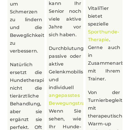
kann Ihr
um
VitaliTier
Senior noch
Schmerzen
bietet
viele aktive
zu lindern
spezielle
Jahre vor
und die
Sporthunde-
sich haben.
Beweglichkeit
Therapie
.
zu
Gerne auch
Durchblutungsförderung,
verbessern.
in
passive oder
Zusammenarbei
aktive
Natürlich
mit Ihrem
Gelenkmobilisation
ersetzt die
Trainer.
und
Hundetherapie
individuell
nicht die
Von der
angepasstes
tierärztliche
Turnierbegleitun
Bewegungstraining
.
Behandlung,
mit
Wenn Sie
aber sie
therapeutische
sehen, wie
ergänzt sie
Warm-up
Ihr Hunde-
perfekt. Oft