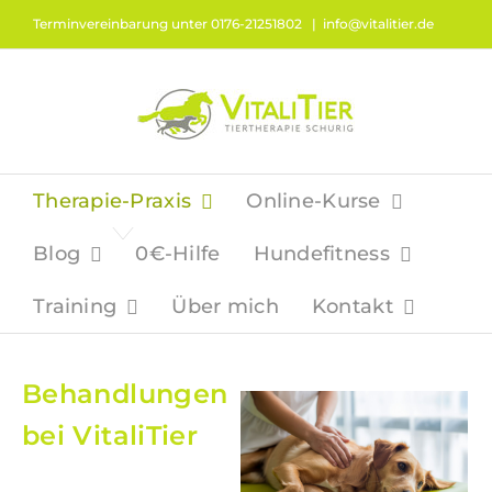
Zum
Terminvereinbarung unter 0176-21251802
|
info@vitalitier.de
Inhalt
springen
Therapie-Praxis
Online-Kurse
Blog
0€-Hilfe
Hundefitness
Training
Über mich
Kontakt
Behandlungen
bei VitaliTier