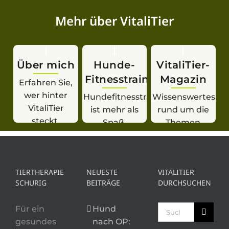
Mehr über VitaliTier
Über mich
Hunde-
VitaliTier-
Fitnesstraining
Magazin
Erfahren Sie,
wer hinter
Hundefitnesstraining
Wissenswertes
VitaliTier
ist mehr als
rund um die
steckt.
Spaß.
Themen
Hundegesundheit
Fitness &
Training.
TIERTHERAPIE
NEUESTE
VITALITIER
SCHURIG
BEITRÄGE
DURCHSUCHEN
Suche
Für ein
Hund
nach:
gesundes
nach OP: