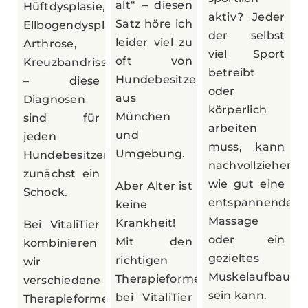
alt“ – diesen
Hüftdysplasie,
aktiv? Jeder
Satz höre ich
Ellbogendysplasie,
der selbst
leider viel zu
Arthrose,
viel Sport
oft von
Kreuzbandriss
betreibt
Hundebesitzern
– diese
oder
aus
Diagnosen
körperlich
München
sind für
arbeiten
und
jeden
muss, kann
Umgebung.
Hundebesitzer
nachvollziehen
zunächst ein
wie gut eine
Aber Alter ist
Schock.
entspannende
keine
Massage
Krankheit!
Bei VitaliTier
oder ein
Mit den
kombinieren
gezieltes
richtigen
wir
Muskelaufbautra
Therapieformen
verschiedene
sein kann.
bei VitaliTier
Therapieformen,