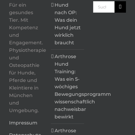
Suche
Für ein
Hund
nach:
gesundes
nach OP:
Tier. Mit
Was dein
Kompetenz
Hund jetzt
und
wirklich
Engagement.
braucht
Physiotherapie
Arthrose
und
Hund
Osteopathie
Training:
für Hunde,
Was ein 5-
Pferde und
wöchiges
Kleintiere in
Bewegungsprogramm
München
wissenschaftlich
und
nachweisbar
Umgebung.
bewirkt
Impressum
Arthrose