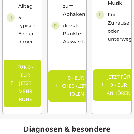
Musik
zum
Alltag
Abhaken
Für
3
Zuhause
direkte
typische
oder
Punkte-
Fehler
unterweg
Auswertung
dabei
FÜR 0,-
EUR
JETZT FÜR
0,- EUR
JETZT
0,- EUR
CHECKLISTE
MEHR
ANHÖREN
HOLEN
RUHE
Diagnosen & besondere