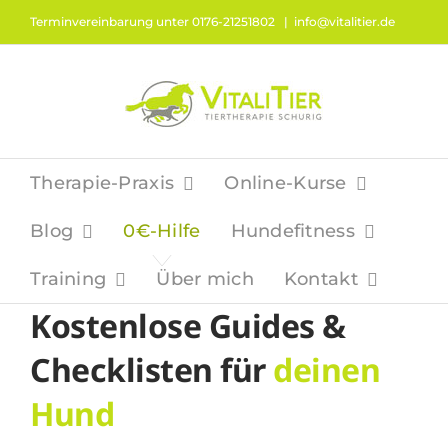
Zum
Terminvereinbarung unter 0176-21251802
|
info@vitalitier.de
Inhalt
springen
Therapie-Praxis
Online-Kurse
Blog
0€-Hilfe
Hundefitness
Training
Über mich
Kontakt
Kostenlose Guides &
Checklisten für
deinen
Hund