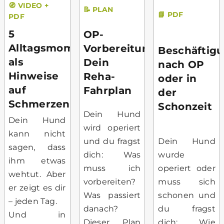
🧭 VIDEO +
📝 PLAN
📘 PDF
PDF
5
OP-
Alltagsmomente
Vorbereitung:
Beschäftig
als
Dein
nach OP
Hinweise
Reha-
oder in
auf
Fahrplan
der
Schmerzen
Schonzeit
Dein Hund
Dein Hund
wird operiert
kann nicht
und du fragst
Dein Hund
sagen, dass
dich: Was
wurde
ihm etwas
muss ich
operiert oder
wehtut. Aber
vorbereiten?
muss sich
er zeigt es dir
Was passiert
schonen und
– jeden Tag.
danach?
du fragst
Und in
Dieser Plan
dich: Wie