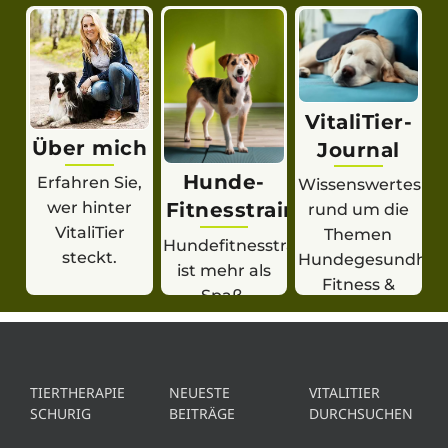
VitaliTier-
Über mich
Journal
Hunde-
Erfahren Sie,
Wissenswertes
Fitnesstraining
wer hinter
rund um die
VitaliTier
Themen
Hundefitnesstraining
steckt.
Hundegesundheit
ist mehr als
Fitness &
Spaß.
Training.
TIERTHERAPIE
NEUESTE
VITALITIER
SCHURIG
BEITRÄGE
DURCHSUCHEN