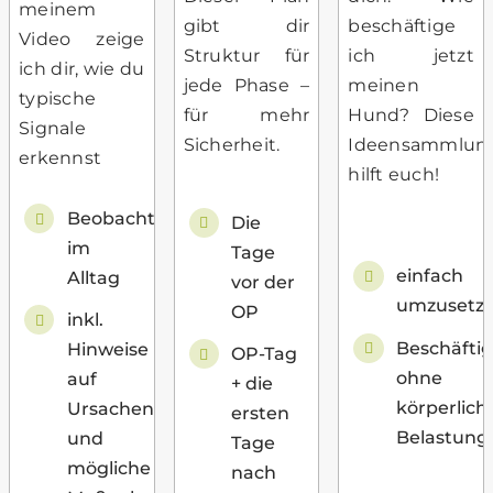
meinem
gibt dir
beschäftige
Video zeige
Struktur für
ich jetzt
ich dir, wie du
jede Phase –
meinen
typische
für mehr
Hund? Diese
Signale
Sicherheit.
Ideensammlun
erkennst
hilft euch!
Beobachtungen
Die
im
Tage
einfach
Alltag
vor der
umzusetz
OP
inkl.
Beschäfti
Hinweise
OP-Tag
ohne
auf
+ die
körperlich
Ursachen
ersten
Belastung
und
Tage
mögliche
nach