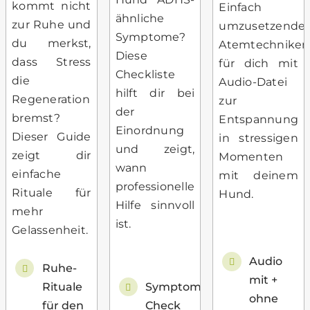
kommt nicht
Einfach
ähnliche
zur Ruhe und
umzusetzende
Symptome?
du merkst,
Atemtechniken
Diese
dass Stress
für dich mit
Checkliste
die
Audio-Datei
hilft dir bei
Regeneration
zur
der
bremst?
Entspannung
Einordnung
Dieser Guide
in stressigen
und zeigt,
zeigt dir
Momenten
wann
einfache
mit deinem
professionelle
Rituale für
Hund.
Hilfe sinnvoll
mehr
ist.
Gelassenheit.
Audio
Ruhe-
mit +
Symptom-
Rituale
ohne
Check
für den