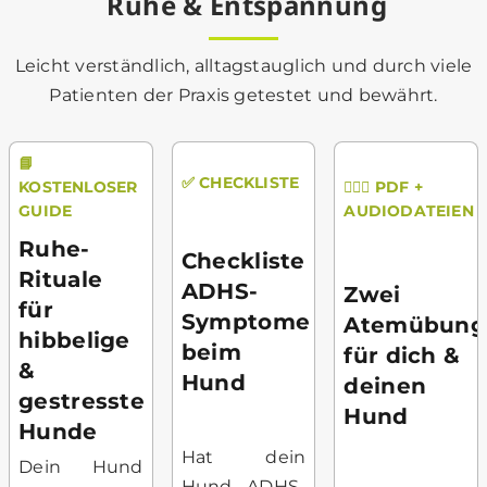
Ruhe & Entspannung
Leicht verständlich, alltagstauglich und durch viele
Patienten der Praxis getestet und bewährt.
📘
✅ CHECKLISTE
🧘🏻‍♀️ PDF +
KOSTENLOSER
AUDIODATEIEN
GUIDE
Ruhe-
Checkliste
Rituale
ADHS-
Zwei
für
Symptome
Atemübung
hibbelige
beim
für dich &
&
Hund
deinen
gestresste
Hund
Hunde
Hat dein
Dein Hund
Hund ADHS-