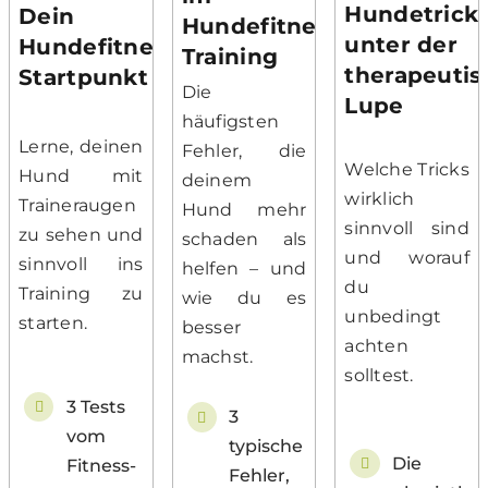
Hundetrick
Dein
Hundefitness-
unter der
Hundefitness-
Training
therapeuti
Startpunkt
Die
Lupe
häufigsten
Lerne, deinen
Fehler, die
Welche Tricks
Hund mit
deinem
wirklich
Traineraugen
Hund mehr
sinnvoll sind
zu sehen und
schaden als
und worauf
sinnvoll ins
helfen – und
du
Training zu
wie du es
unbedingt
starten.
besser
achten
machst.
solltest.
3 Tests
3
vom
typische
Die
Fitness-
Fehler,