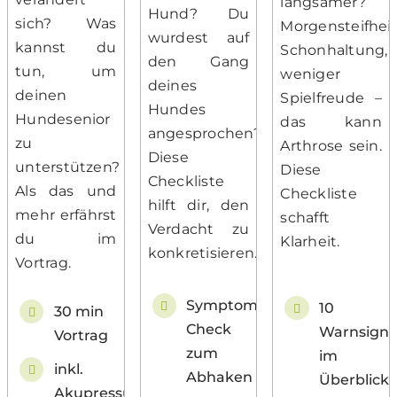
langsamer?
Hund? Du
sich? Was
Morgensteifheit
wurdest auf
kannst du
Schonhaltung,
den Gang
tun, um
weniger
deines
deinen
Spielfreude –
Hundes
Hundesenior
das kann
angesprochen?
zu
Arthrose sein.
Diese
unterstützen?
Diese
Checkliste
Als das und
Checkliste
hilft dir, den
mehr erfährst
schafft
Verdacht zu
du im
Klarheit.
konkretisieren.
Vortrag.
Symptom-
10
30 min
Check
Warnsigna
Vortrag
zum
im
inkl.
Abhaken
Überblick
Akupressurpunkt