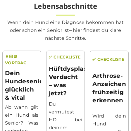
Lebensabschnitte
Wenn dein Hund eine Diagnose bekommen hat
oder schon ein Senior ist– hier findest du klare
nächste Schritte.
👩🏻‍💻
✅ CHECKLISTE
✅ CHECKLISTE
VORTRAG
Hüftdysplasie-
Dein
Arthrose-
Verdacht
Hundesenior
Anzeichen
– was
glücklich
frühzeitig
jetzt?
& vital
erkennen
Du
Ab wann gilt
vermutest
ein Hund als
Wird dein
HD bei
Senior? Was
Hund
deinem
verändert