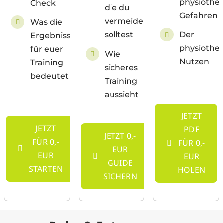
physiothe
Check
die du
Gefahren
vermeiden
Was die
Der
solltest
Ergebnisse
physiothe
für euer
Wie
Nutzen
Training
sicheres
bedeutet
Training
aussieht
JETZT
JETZT
PDF
JETZT 0,-
FÜR 0,-
FÜR 0,-
EUR
EUR
EUR
GUIDE
STARTEN
HOLEN
SICHERN