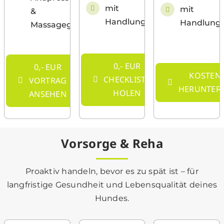
mit
mit
&
Handlungsempfehlung
Handlung
Massagegriff
0,- EUR
0,- EUR
KOSTEN
CHECKLISTE
VORTRAG
HERUNTER
HOLEN
ANSEHEN
Vorsorge & Reha
Proaktiv handeln, bevor es zu spät ist – für
langfristige Gesundheit und Lebensqualität deines
Hundes.