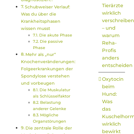
Tierärzte
Schubweiser Verlauf:
wirklich
Was du über die
verschreiben
Krankheitsphasen
– und
wissen musst
Die akute Phase
warum
Die passive
Reha-
Phase
Profis
Mehr als „nur“
anders
Knochenveränderungen:
entscheiden
Folgeerkrankungen der
Spondylose verstehen
Oxytocin
und vorbeugen
beim
Die Muskulatur
Hund:
als Schlüsselfaktor
Was
Belastung
anderer Gelenke
das
Mögliche
Kuschelhor
Organstörungen
wirklich
Die zentrale Rolle der
bewirkt