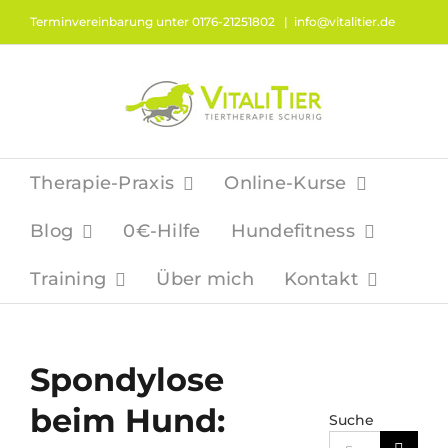
Zum
Terminvereinbarung unter 0176-21251802
|
info@vitalitier.de
Inhalt
springen
Therapie-Praxis
Online-Kurse
Blog
0€-Hilfe
Hundefitness
Training
Über mich
Kontakt
Spondylose
beim Hund:
Suche
Suche