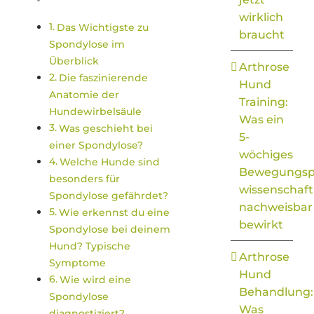
wirklich
Das Wichtigste zu
braucht
Spondylose im
Überblick
Arthrose
Die faszinierende
Hund
Anatomie der
Training:
Hundewirbelsäule
Was ein
Was geschieht bei
5-
einer Spondylose?
wöchiges
Welche Hunde sind
Bewegungs
besonders für
wissenschaft
Spondylose gefährdet?
nachweisbar
Wie erkennst du eine
bewirkt
Spondylose bei deinem
Hund? Typische
Arthrose
Symptome
Hund
Wie wird eine
Behandlung:
Spondylose
Was
diagnostiziert?