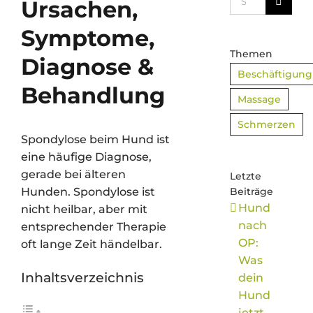
Ursachen,
nach:
Symptome,
Themen
Diagnose &
Beschäftigung
Behandlung
Massage
Schmerzen
Spondylose beim Hund ist
eine häufige Diagnose,
gerade bei älteren
Letzte
Hunden. Spondylose ist
Beiträge
Hund
nicht heilbar, aber mit
nach
entsprechender Therapie
OP:
oft lange Zeit händelbar.
Was
Inhaltsverzeichnis
dein
Hund
jetzt