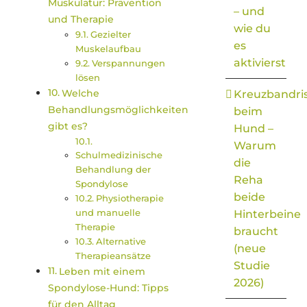
Muskulatur: Prävention
– und
und Therapie
wie du
Gezielter
es
Muskelaufbau
aktivierst
Verspannungen
lösen
Welche
Kreuzbandri
Behandlungsmöglichkeiten
beim
gibt es?
Hund –
Warum
Schulmedizinische
die
Behandlung der
Reha
Spondylose
beide
Physiotherapie
und manuelle
Hinterbeine
Therapie
braucht
Alternative
(neue
Therapieansätze
Studie
Leben mit einem
2026)
Spondylose-Hund: Tipps
für den Alltag