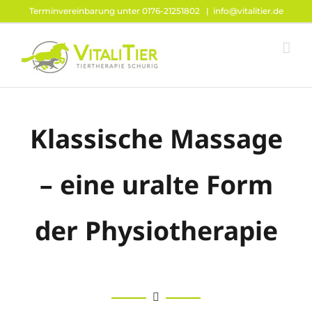
Zum
Terminvereinbarung unter 0176-21251802
|
info@vitalitier.de
Inhalt
springen
Klassische Massage
– eine uralte Form
der Physiotherapie