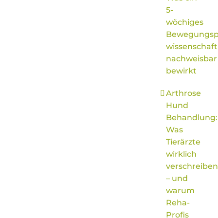
5-
wöchiges
Bewegungs
wissenschaft
nachweisbar
bewirkt
Arthrose
Hund
Behandlung:
Was
Tierärzte
wirklich
verschreiben
– und
warum
Reha-
Profis