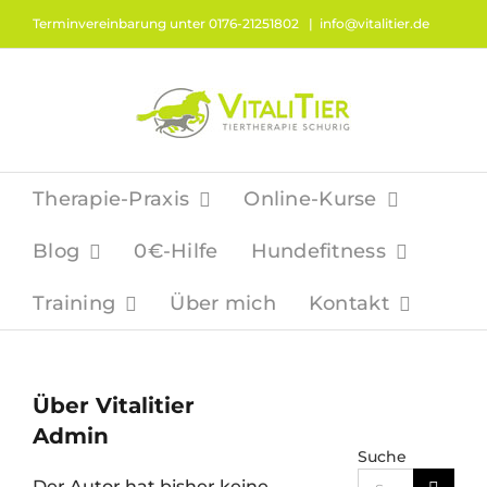
Zum
Terminvereinbarung unter 0176-21251802
|
info@vitalitier.de
Inhalt
springen
Therapie-Praxis
Online-Kurse
Blog
0€-Hilfe
Hundefitness
Training
Über mich
Kontakt
Über
Vitalitier
Admin
Suche
Suche
Der Autor hat bisher keine