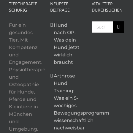
TIERTHERAPIE
NEUESTE
VITALITIER
SCHURIG
BEITRÄGE
DURCHSUCHEN
Suche
Für ein
Hund
nach:
gesundes
nach OP:
Tier. Mit
Was dein
Kompetenz
Hund jetzt
und
wirklich
Engagement.
braucht
Physiotherapie
Arthrose
und
Hund
Osteopathie
Training:
für Hunde,
Was ein 5-
Pferde und
wöchiges
Kleintiere in
Bewegungsprogramm
München
wissenschaftlich
und
nachweisbar
Umgebung.