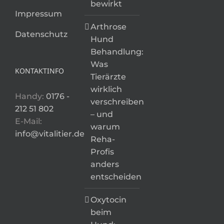
bewirkt
Impressum
Arthrose
Datenschutz
Hund
Behandlung:
Was
KONTAKTINFO
Tierärzte
wirklich
Handy:
0176 -
verschreiben
212 51 802
– und
E-Mail:
warum
info@vitalitier.de
Reha-
Profis
anders
entscheiden
Oxytocin
beim