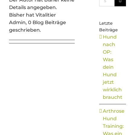
nach:
Details angegeben.
Bisher hat Vitalitier
Admin, 0 Blog Beiträge
Letzte
geschrieben.
Beiträge
Hund
nach
OP:
Was
dein
Hund
jetzt
wirklich
braucht
Arthrose
Hund
Training:
Was ein