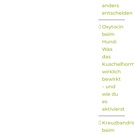
anders
entscheiden
Oxytocin
beim
Hund:
Was
das
Kuschelhor
wirklich
bewirkt
– und
wie du
es
aktivierst
Kreuzbandri
beim