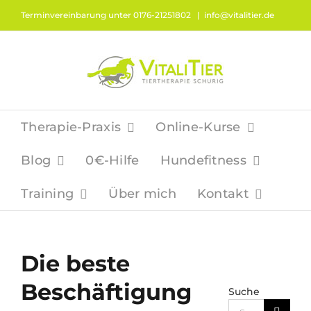
Zum
Terminvereinbarung unter 0176-21251802
|
info@vitalitier.de
Inhalt
springen
Therapie-Praxis
Online-Kurse
Blog
0€-Hilfe
Hundefitness
Training
Über mich
Kontakt
Die beste
Beschäftigung
Suche
Suche