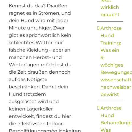
Kennst du das? Draußen
wirklich
regnet es in Strömen, und
braucht
dein Hund wird mit jeder
Minute unruhiger. Zwar
Arthrose
gibt es sprichwörtlich kein
Hund
schlechtes Wetter, nur
Training:
falsche Kleidung – aber an
Was ein
manchen Herbst- und
5-
Wintertagen möchtest du
wöchiges
die Zeit draußen dennoch
Bewegungs
auf das Nötigste
wissenschaft
beschränken. Damit dein
nachweisbar
Hund trotzdem
bewirkt
ausgelastet wird und
Arthrose
keinen Lagerkoller
Hund
entwickelt, findest du hier
Behandlung:
die effektivsten Indoor-
Was
Beschäftigungsmöglichkeiten.