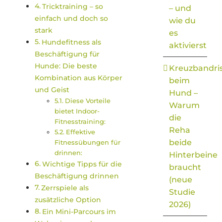
Tricktraining – so
– und
einfach und doch so
wie du
stark
es
Hundefitness als
aktivierst
Beschäftigung für
Hunde: Die beste
Kreuzbandri
Kombination aus Körper
beim
und Geist
Hund –
Diese Vorteile
Warum
bietet Indoor-
die
Fitnesstraining:
Reha
Effektive
beide
Fitnessübungen für
drinnen:
Hinterbeine
Wichtige Tipps für die
braucht
Beschäftigung drinnen
(neue
Zerrspiele als
Studie
zusätzliche Option
2026)
Ein Mini-Parcours im