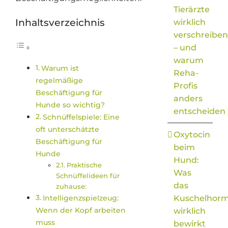
Tierärzte
Inhaltsverzeichnis
wirklich
verschreiben
– und
warum
Warum ist
Reha-
regelmäßige
Profis
Beschäftigung für
anders
Hunde so wichtig?
entscheiden
Schnüffelspiele: Eine
oft unterschätzte
Oxytocin
Beschäftigung für
beim
Hunde
Hund:
Praktische
Was
Schnüffelideen für
das
zuhause:
Intelligenzspielzeug:
Kuschelhor
Wenn der Kopf arbeiten
wirklich
muss
bewirkt