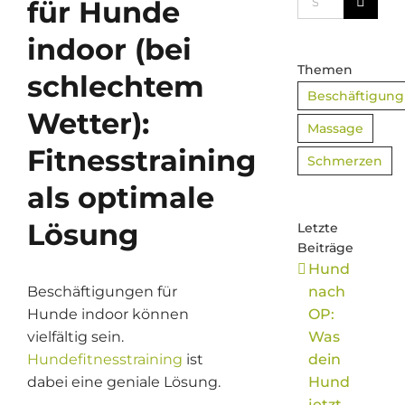
für Hunde
nach:
indoor (bei
Themen
schlechtem
Beschäftigung
Wetter):
Massage
Fitnesstraining
Schmerzen
als optimale
Lösung
Letzte
Beiträge
Hund
Beschäftigungen für
nach
Hunde indoor können
OP:
vielfältig sein.
Was
Hundefitnesstraining
ist
dein
dabei eine geniale Lösung.
Hund
jetzt