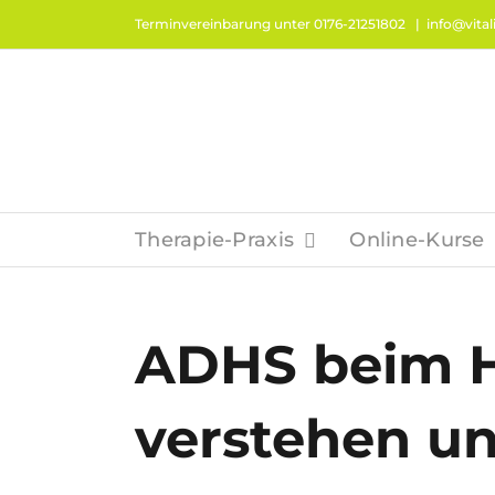
Zum
Terminvereinbarung unter 0176-21251802
|
info@vitali
Inhalt
springen
Therapie-Praxis
Online-Kurse
ADHS beim H
verstehen u