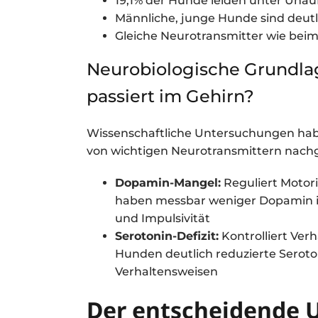
19,1% der Hunde leiden unter Una
Männliche, junge Hunde sind deutl
Gleiche Neurotransmitter wie beim
Neurobiologische Grundl
passiert im Gehirn?
Wissenschaftliche Untersuchungen hab
von wichtigen Neurotransmittern nach
Dopamin-Mangel:
Reguliert Moto
haben messbar weniger Dopamin im
und Impulsivität
Serotonin-Defizit:
Kontrolliert Ve
Hunden deutlich reduzierte Seroton
Verhaltensweisen
Der entscheidende U