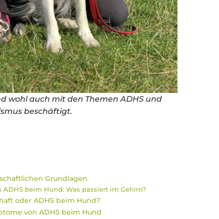
nd wohl auch mit den Themen ADHS und
ismus beschäftigt.
schaftlichen Grundlagen
n ADHS beim Hund: Was passiert im Gehirn?
bhaft oder ADHS beim Hund?
ymptome von ADHS beim Hund