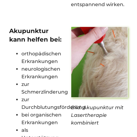
entspannend wirken.
Akupunktur
kann helfen bei:
orthopädischen
Erkrankungen
neurologischen
Erkrankungen
zur
Schmerzlinderung
zur
Durchblutungsförderung
Bild: Akupunktur mit
bei organischen
Lasertherapie
Erkrankungen
kombiniert
als