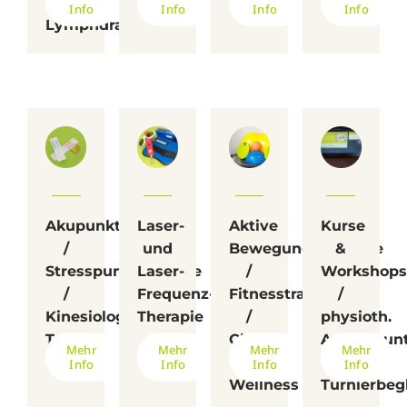
manuelle
Info
Info
Info
Info
Lymphdrainage
Akupunktur
Laser-
Aktive
Kurse
/
und
Bewegungstherapie
&
Stresspunkttherapie
Laser-
/
Workshops
/
Frequenz-
Fitnesstraining
/
Kinesiologisches
Therapie
/
physioth.
Tapen
Check-
Ankaufsun
Mehr
Mehr
Mehr
Mehr
Up &
/
Info
Info
Info
Info
Wellness
Turnierbeg