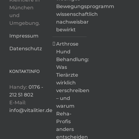
Bewegungsprogramm
München
wissenschaftlich
und
nachweisbar
Umgebung.
bewirkt
Impressum
Arthrose
Datenschutz
Hund
Behandlung:
Was
KONTAKTINFO
Tierärzte
wirklich
Handy:
0176 -
verschreiben
212 51 802
– und
E-Mail:
warum
info@vitalitier.de
Reha-
Profis
anders
entscheiden