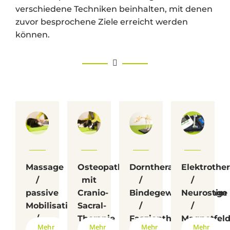
verschiedene Techniken beinhalten, mit denen
zuvor besprochene Ziele erreicht werden
können.
Massage
Osteopathie
Dorntherapie
Elektrother
/
mit
/
/
passive
Cranio-
Bindegewebsmassage
Neurostim
Mobilisation
Sacral-
/
/
/
Therapie
Faszientherapie
Magnetfeld
Mehr
Mehr
Mehr
Mehr