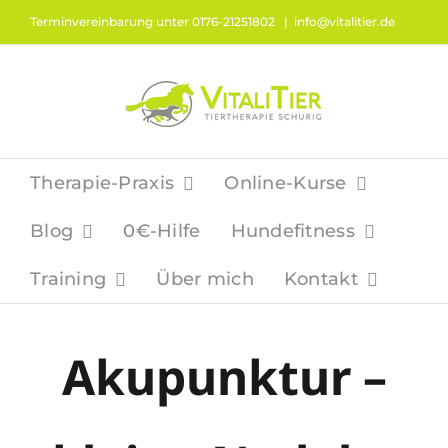
Zum
Terminvereinbarung unter 0176-21251802
|
info@vitalitier.de
Inhalt
springen
Therapie-Praxis
Online-Kurse
Blog
0€-Hilfe
Hundefitness
Training
Über mich
Kontakt
Akupunktur –