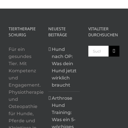
TIERTHERAPIE
NEUESTE
VITALITIER
SCHURIG
BEITRÄGE
DURCHSUCHEN
Suche
Für ein
Hund
nach:
gesundes
nach OP:
Tier. Mit
Was dein
Kompetenz
Hund jetzt
und
wirklich
Engagement.
braucht
Physiotherapie
Arthrose
und
Hund
Osteopathie
Training:
für Hunde,
Was ein 5-
Pferde und
wöchiges
Kleintiere in