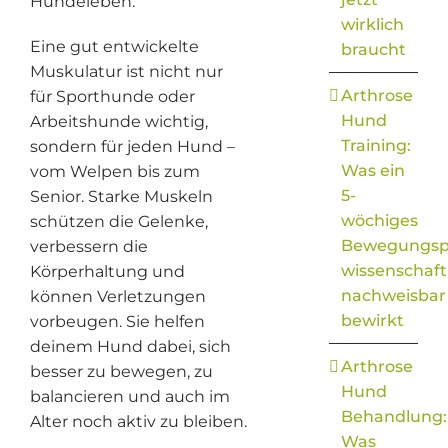
Hundeleben.
wirklich
Eine gut entwickelte
braucht
Muskulatur ist nicht nur
Arthrose
für Sporthunde oder
Hund
Arbeitshunde wichtig,
Training:
sondern für jeden Hund –
Was ein
vom Welpen bis zum
5-
Senior. Starke Muskeln
wöchiges
schützen die Gelenke,
Bewegungs
verbessern die
wissenschaft
Körperhaltung und
nachweisbar
können Verletzungen
bewirkt
vorbeugen. Sie helfen
deinem Hund dabei, sich
Arthrose
besser zu bewegen, zu
Hund
balancieren und auch im
Behandlung:
Alter noch aktiv zu bleiben.
Was