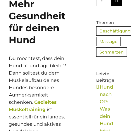
Mehr
nach:
Gesundheit
Themen
für deinen
Beschäftigung
Hund
Massage
Schmerzen
Du möchtest, dass dein
Hund fit und agil bleibt?
Dann solltest du dem
Letzte
Muskelaufbau deines
Beiträge
Hund
Hundes besondere
nach
Aufmerksamkeit
OP:
schenken.
Gezieltes
Was
Muskeltraining
ist
dein
essentiell für ein langes,
Hund
gesundes und aktives
jetzt