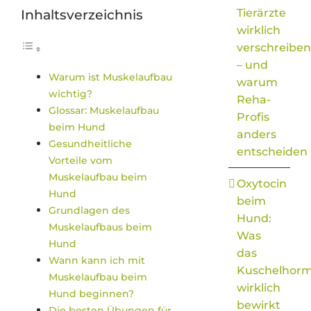
Inhaltsverzeichnis
Tierärzte
wirklich
verschreiben
– und
Warum ist Muskelaufbau
warum
wichtig?
Reha-
Glossar: Muskelaufbau
Profis
beim Hund
anders
Gesundheitliche
entscheiden
Vorteile vom
Muskelaufbau beim
Oxytocin
Hund
beim
Grundlagen des
Hund:
Muskelaufbaus beim
Was
Hund
das
Wann kann ich mit
Kuschelhor
Muskelaufbau beim
wirklich
Hund beginnen?
bewirkt
Die besten Übungen für