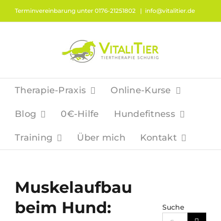
Zum
Terminvereinbarung unter 0176-21251802
|
info@vitalitier.de
Inhalt
springen
Therapie-Praxis
Online-Kurse
Blog
0€-Hilfe
Hundefitness
Training
Über mich
Kontakt
Muskelaufbau
beim Hund:
Suche
Suche