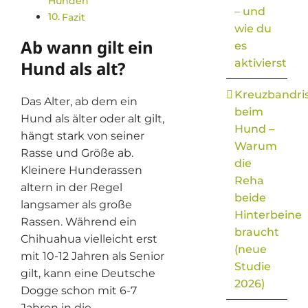
Hunden
– und
Fazit
wie du
Ab wann gilt ein
es
aktivierst
Hund als alt?
Kreuzbandri
Das Alter, ab dem ein
beim
Hund als älter oder alt gilt,
Hund –
hängt stark von seiner
Warum
Rasse und Größe ab.
die
Kleinere Hunderassen
Reha
altern in der Regel
beide
langsamer als große
Hinterbeine
Rassen. Während ein
braucht
Chihuahua vielleicht erst
(neue
mit 10-12 Jahren als Senior
Studie
gilt, kann eine Deutsche
2026)
Dogge schon mit 6-7
Jahren in die