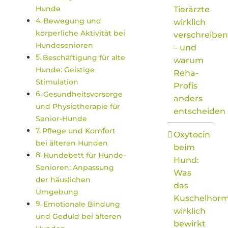
Hunde
Tierärzte
Bewegung und
wirklich
körperliche Aktivität bei
verschreiben
Hundesenioren
– und
Beschäftigung für alte
warum
Hunde: Geistige
Reha-
Stimulation
Profis
Gesundheitsvorsorge
anders
und Physiotherapie für
entscheiden
Senior-Hunde
Pflege und Komfort
Oxytocin
bei älteren Hunden
beim
Hundebett für Hunde-
Hund:
Senioren: Anpassung
Was
der häuslichen
das
Umgebung
Kuschelhor
Emotionale Bindung
wirklich
und Geduld bei älteren
bewirkt