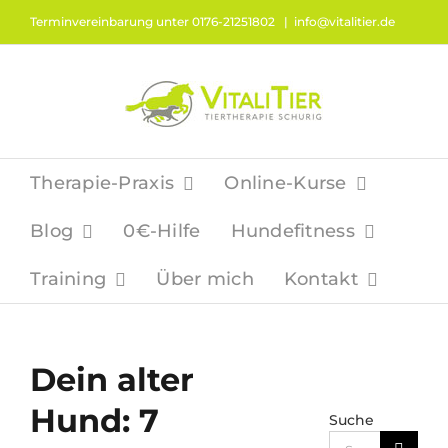
Zum
Terminvereinbarung unter 0176-21251802
|
info@vitalitier.de
Inhalt
springen
Therapie-Praxis
Online-Kurse
Blog
0€-Hilfe
Hundefitness
Training
Über mich
Kontakt
Dein alter
Hund: 7
Suche
Suche