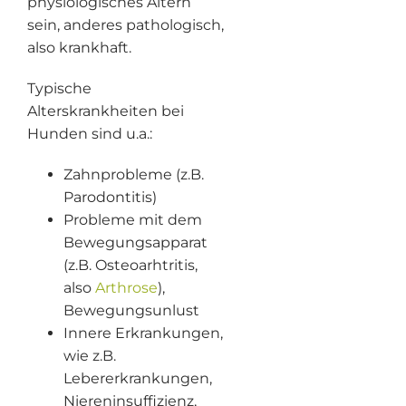
physiologisches Altern
sein, anderes pathologisch,
also krankhaft.
Typische
Alterskrankheiten bei
Hunden sind u.a.:
Zahnprobleme (z.B.
Parodontitis)
Probleme mit dem
Bewegungsapparat
(z.B. Osteoarhtritis,
also
Arthrose
),
Bewegungsunlust
Innere Erkrankungen,
wie z.B.
Lebererkrankungen,
Niereninsuffizienz,