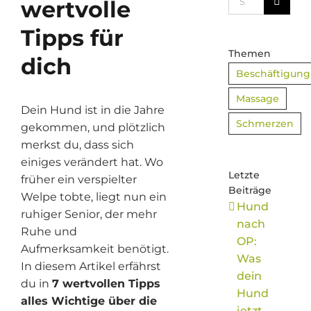
wertvolle
nach:
Tipps für
Themen
dich
Beschäftigung
Massage
Dein Hund ist in die Jahre
Schmerzen
gekommen, und plötzlich
merkst du, dass sich
einiges verändert hat. Wo
Letzte
früher ein verspielter
Beiträge
Welpe tobte, liegt nun ein
Hund
ruhiger Senior, der mehr
nach
Ruhe und
OP:
Aufmerksamkeit benötigt.
Was
In diesem Artikel erfährst
dein
du in
7 wertvollen Tipps
Hund
alles Wichtige über die
jetzt