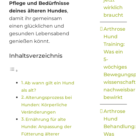
Pflege und Bedürfnisse
wirklich
deines älteren Hundes
,
braucht
damit ihr gemeinsam
einen glücklichen und
Arthrose
gesunden Lebensabend
Hund
genießen könnt.
Training:
Was ein
Inhaltsverzeichnis
5-
wöchiges
Bewegungs
wissenschaft
Ab wann gilt ein Hund
nachweisbar
als alt?
bewirkt
Alterungsprozess bei
Hunden: Körperliche
Arthrose
Veränderungen
Hund
Ernährung für alte
Behandlung:
Hunde: Anpassung der
Fütterung älterer
Was