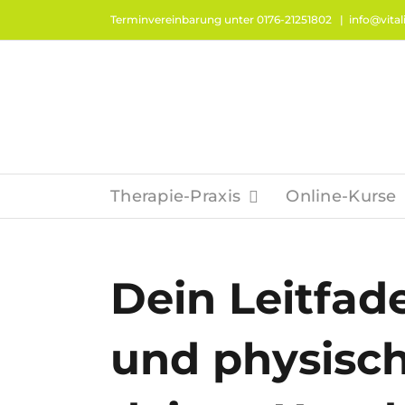
Zum
Terminvereinbarung unter 0176-21251802
|
info@vitali
Inhalt
springen
Therapie-Praxis
Online-Kurse
Dein Leitfad
und physisc