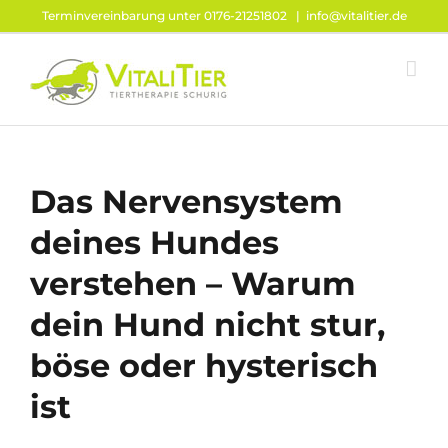
Zum
Terminvereinbarung unter 0176-21251802
|
info@vitalitier.de
Inhalt
springen
Das Nervensystem
deines Hundes
verstehen – Warum
dein Hund nicht stur,
böse oder hysterisch
ist