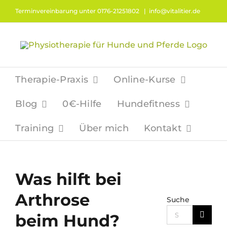
Zum
Terminvereinbarung unter 0176-21251802
|
info@vitalitier.de
Inhalt
springen
Therapie-Praxis
Online-Kurse
Blog
0€-Hilfe
Hundefitness
Training
Über mich
Kontakt
Was hilft bei
Arthrose
Suche
Suche
beim Hund?
nach: