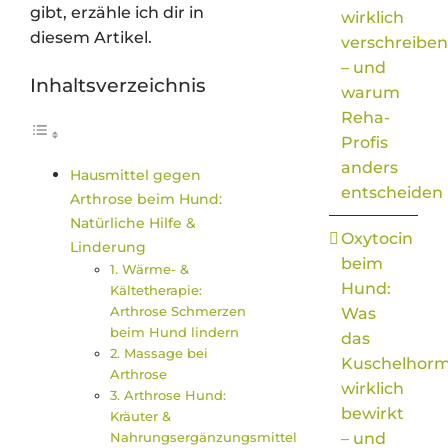
gibt, erzähle ich dir in
wirklich
diesem Artikel.
verschreiben
– und
Inhaltsverzeichnis
warum
Reha-
Profis
anders
Hausmittel gegen
entscheiden
Arthrose beim Hund:
Natürliche Hilfe &
Oxytocin
Linderung
beim
1. Wärme- &
Hund:
Kältetherapie:
Arthrose Schmerzen
Was
beim Hund lindern
das
2. Massage bei
Kuschelhor
Arthrose
wirklich
3. Arthrose Hund:
bewirkt
Kräuter &
Nahrungsergänzungsmittel
– und