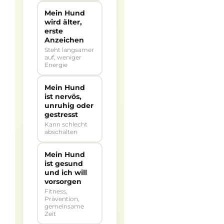
Mein Hund
wird älter,
erste
Anzeichen
Steht langsamer
auf, weniger
Energie
Mein Hund
ist nervös,
unruhig oder
gestresst
Kann schlecht
abschalten
Mein Hund
ist gesund
und ich will
vorsorgen
Fitness,
Prävention,
gemeinsame
Zeit