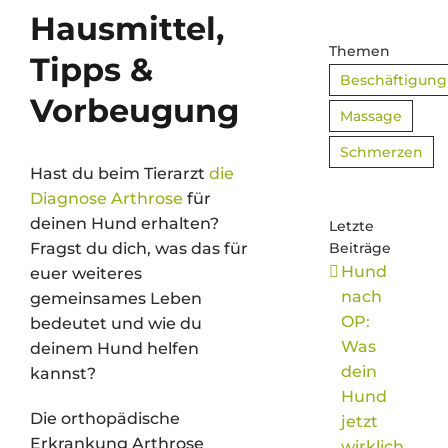
Hausmittel,
Themen
Tipps &
Beschäftigung
Vorbeugung
Massage
Schmerzen
Hast du beim Tierarzt
die
Diagnose Arthrose
für
deinen Hund erhalten?
Letzte
Fragst du dich, was das für
Beiträge
Hund
euer weiteres
nach
gemeinsames Leben
OP:
bedeutet und wie du
Was
deinem Hund helfen
dein
kannst?
Hund
Die orthopädische
jetzt
Erkrankung Arthrose
wirklich