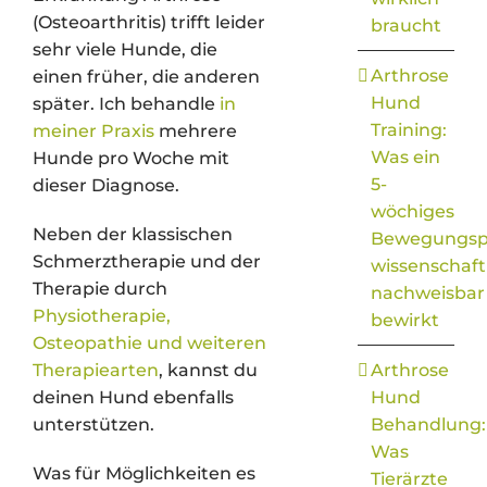
(Osteoarthritis) trifft leider
braucht
sehr viele Hunde, die
Arthrose
einen früher, die anderen
Hund
später. Ich behandle
in
Training:
meiner Praxis
mehrere
Was ein
Hunde pro Woche mit
5-
dieser Diagnose.
wöchiges
Neben der klassischen
Bewegungs
Schmerztherapie und der
wissenschaft
Therapie durch
nachweisbar
Physiotherapie,
bewirkt
Osteopathie und weiteren
Therapiearten
, kannst du
Arthrose
deinen Hund ebenfalls
Hund
unterstützen.
Behandlung:
Was
Was für Möglichkeiten es
Tierärzte