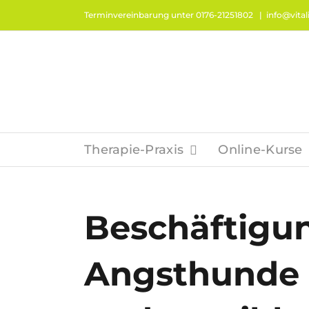
Zum
Terminvereinbarung unter 0176-21251802
|
info@vitali
Inhalt
springen
Therapie-Praxis
Online-Kurse
Beschäftigun
Angsthunde 