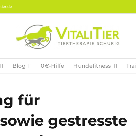
tier.de
Blog
0€-Hilfe
Hundefitness
Tra
g für
sowie gestresste