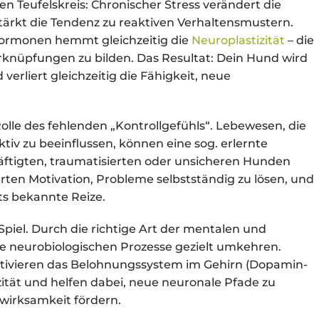
n Teufelskreis: Chronischer Stress verändert die
ärkt die Tendenz zu reaktiven Verhaltensmustern.
hormonen hemmt gleichzeitig die
Neuroplastizität
– die
erknüpfungen zu bilden. Das Resultat: Dein Hund wird
erliert gleichzeitig die Fähigkeit, neue
olle des fehlenden „Kontrollgefühls“. Lebewesen, die
tiv zu beeinflussen, können eine sog. erlernte
häftigten, traumatisierten oder unsicheren Hunden
ierten Motivation, Probleme selbstständig zu lösen, und
ts bekannte Reize.
piel. Durch die richtige Art der mentalen und
se neurobiologischen Prozesse gezielt umkehren.
ktivieren das Belohnungssystem im Gehirn (Dopamin-
zität und helfen dabei, neue neuronale Pfade zu
wirksamkeit fördern.