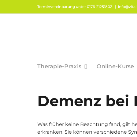
Zum
Terminvereinbarung unter 0176-21251802
|
info@vitali
Inhalt
springen
Therapie-Praxis
Online-Kurse
Demenz bei
Was früher keine Beachtung fand, gilt 
erkranken. Sie können verschiedene Sy