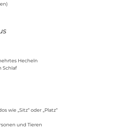
len)
us
mehrtes Hecheln
 Schlaf
 wie „Sitz“ oder „Platz“
rsonen und Tieren