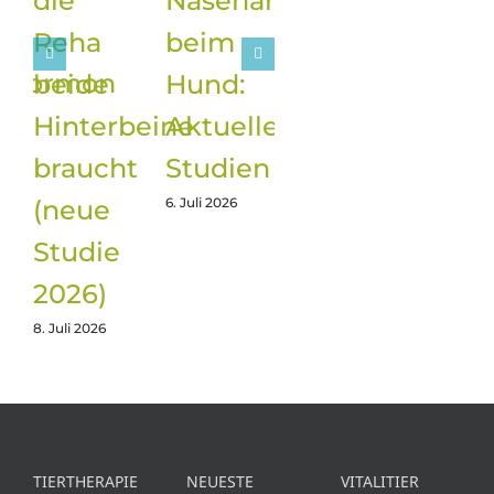
die
Nasenarbeit
Reha
beim
elhormon
beide
Hund:
h
Hinterbeine
Aktuelle
t
braucht
Studien
(neue
6. Juli 2026
Studie
2026)
rst
8. Juli 2026
TIERTHERAPIE
NEUESTE
VITALITIER