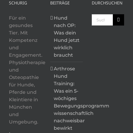
SCHURIG
BEITRÄGE
DURCHSUCHEN
Suche
Für ein
Hund
nach:
gesundes
nach OP:
Tier. Mit
Was dein
Kompetenz
Hund jetzt
und
wirklich
Engagement.
braucht
Physiotherapie
Arthrose
und
Hund
Osteopathie
Training:
für Hunde,
Was ein 5-
Pferde und
wöchiges
Kleintiere in
Bewegungsprogramm
München
wissenschaftlich
und
nachweisbar
Umgebung.
bewirkt