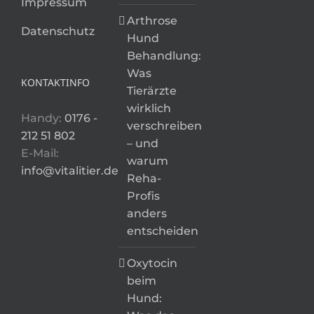
Impressum
Arthrose
Datenschutz
Hund
Behandlung:
Was
KONTAKTINFO
Tierärzte
wirklich
Handy:
0176 -
verschreiben
212 51 802
– und
E-Mail:
warum
info@vitalitier.de
Reha-
Profis
anders
entscheiden
Oxytocin
beim
Hund: