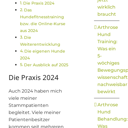
Die Praxis 2024
wirklich
Das
braucht
Hundefitnesstraining
bzw. die Online-Kurse
Arthrose
aus 2024
Hund
Die
Training:
Weiterentwicklung
Was ein
Die eigenen Hunde
5-
2024
wöchiges
Der Ausblick auf 2025
Bewegungs
Die Praxis 2024
wissenschaft
nachweisbar
Auch 2024 haben mich
bewirkt
viele meiner
Arthrose
Stammpatienten
Hund
begleitet. Viele meiner
Behandlung:
Patientenbesitzer
Was
kommen seit mehreren