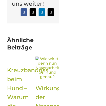
uns weiter!
Facebook
X
LinkedIn
E-
Mail
Ähnliche
Beiträge
Kreuzbandriss
in
beim
Hund –
Wirkung
Warum
der