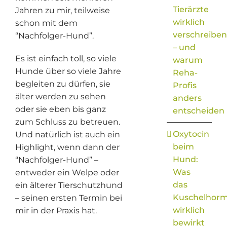
Tierärzte
Jahren zu mir, teilweise
wirklich
schon mit dem
verschreiben
“Nachfolger-Hund”.
– und
Es ist einfach toll, so viele
warum
Hunde über so viele Jahre
Reha-
begleiten zu dürfen, sie
Profis
älter werden zu sehen
anders
oder sie eben bis ganz
entscheiden
zum Schluss zu betreuen.
Oxytocin
Und natürlich ist auch ein
beim
Highlight, wenn dann der
Hund:
“Nachfolger-Hund” –
Was
entweder ein Welpe oder
das
ein älterer Tierschutzhund
Kuschelhor
– seinen ersten Termin bei
wirklich
mir in der Praxis hat.
bewirkt