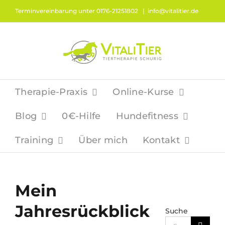
Zum
Terminvereinbarung unter 0176-21251802
|
info@vitalitier.de
Inhalt
springen
Therapie-Praxis
Online-Kurse
Blog
0€-Hilfe
Hundefitness
Training
Über mich
Kontakt
Mein
Jahresrückblick
Suche
Suche