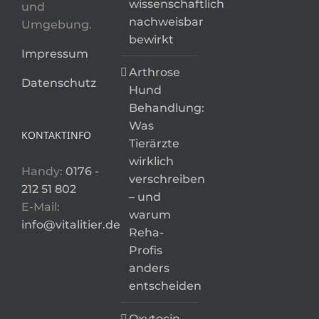
wissenschaftlich
und
nachweisbar
Umgebung.
bewirkt
Impressum
Arthrose
Datenschutz
Hund
Behandlung:
Was
KONTAKTINFO
Tierärzte
wirklich
Handy:
0176 -
verschreiben
212 51 802
– und
E-Mail:
warum
info@vitalitier.de
Reha-
Profis
anders
entscheiden
Oxytocin