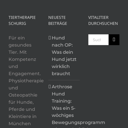
TIERTHERAPIE
NEUESTE
VITALITIER
SCHURIG
BEITRÄGE
DURCHSUCHEN
Suche
Für ein
Hund
nach:
gesundes
nach OP:
Tier. Mit
Was dein
Kompetenz
Hund jetzt
und
wirklich
Engagement.
braucht
Physiotherapie
Arthrose
und
Hund
Osteopathie
Training:
für Hunde,
Was ein 5-
Pferde und
wöchiges
Kleintiere in
Bewegungsprogramm
München